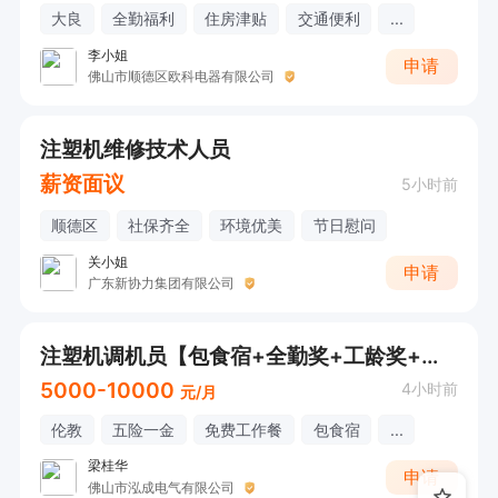
大良
全勤福利
住房津贴
交通便利
...
李小姐
申请
佛山市顺德区欧科电器有限公司
注塑机维修技术人员
薪资面议
5小时前
顺德区
社保齐全
环境优美
节日慰问
关小姐
申请
广东新协力集团有限公司
注塑机调机员【包食宿+全勤奖+工龄奖+加班补贴】
5000-10000
4小时前
元/月
伦教
五险一金
免费工作餐
包食宿
...
梁桂华
申请
佛山市泓成电气有限公司