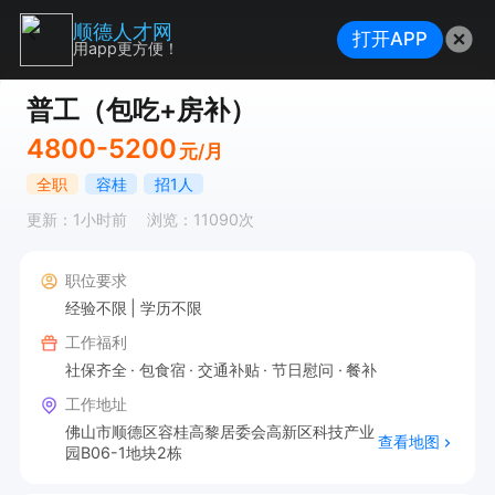
顺德人才网
打开APP
用app更方便！
普工（包吃+房补）
4800-5200
元/月
全职
容桂
招1人
更新：1小时前
浏览：11090次
职位要求
经验不限
学历不限
工作福利
社保齐全
包食宿
交通补贴
节日慰问
餐补
工作地址
佛山市顺德区容桂高黎居委会高新区科技产业
查看地图
园B06-1地块2栋