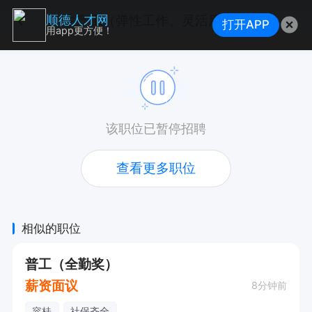
生产工（弹性工作、灵活用工+社保齐全+接受应届生）
顺德人才网
打开APP
用app更方便！
该职位已暂停招聘
查看更多职位
相似的职位
普工（全勤奖）
薪资面议
8分钟前
容桂
社保齐全