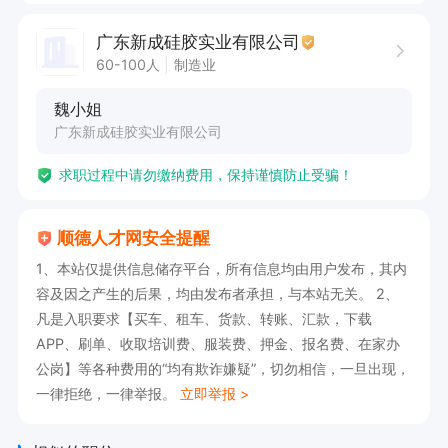
6. 对橡胶产品相关数据进行整理与分析，为决策提
广东新成硅胶实业有限公司
供依据。

60-100人
制造业
魏小姐
任职要求：

广东新成硅胶实业有限公司
1. 具备扎实的橡胶工程专业知识，熟悉橡胶材料特
求职过程中请勿缴纳费用，保持谨慎防止受骗！
性。

2. 熟练掌握绘图软件，能够独立完成高质量的橡
顺德人才网安全提醒
胶产品图纸绘制。

1、本站仅提供信息储存平台，所有信息均由用户发布，其内
3. 拥有丰富的橡胶产品设计与研发经验，具备解
容及因之产生的后果，均由发布者承担，与本站无关。 2、
决实际问题的能力。

凡是入职要求【买车、租车、货款、转账、汇款，下载
4. 具备良好的沟通协作能力，能与跨部门团队有
APP、刷单、收取培训费、服装费、押金、报名费、在家办
公岗】等各种费用的“均有欺诈嫌疑”，切勿相信，一旦出现，
效合作。

一律拒绝，一律举报。
立即举报 >
5. 工作认真负责，注重细节，有较强的执行力。

6. 拥有相关行业证书者优先考虑。