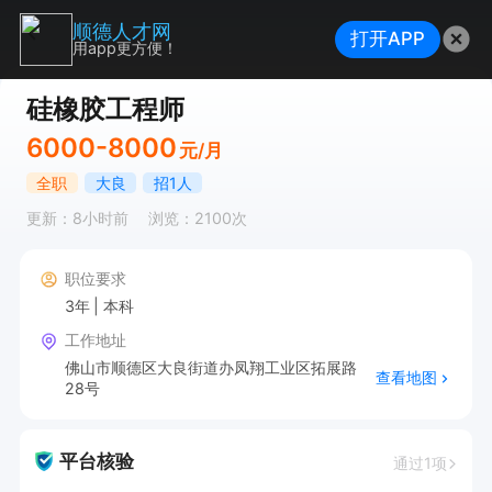
顺德人才网
打开APP
用app更方便！
硅橡胶工程师
6000-8000
元/月
全职
大良
招1人
更新：8小时前
浏览：2100次
职位要求
3年
本科
工作地址
佛山市顺德区大良街道办凤翔工业区拓展路
查看地图
28号
平台核验
通过1项