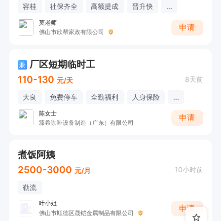
容桂
社保齐全
高额提成
晋升快
...
莫老师
申请
佛山市欣帮家政有限公司
厂区短期临时工
兼
110-130
8天前
元/天
大良
免费停车
全勤福利
人身保险
...
陈女士
申请
臻希咖啡设备制造（广东）有限公司
煮饭阿姨
2500-3000
10小时前
元/月
勒流
叶小姐
申请
佛山市顺德区晟铠金属制品有限公司