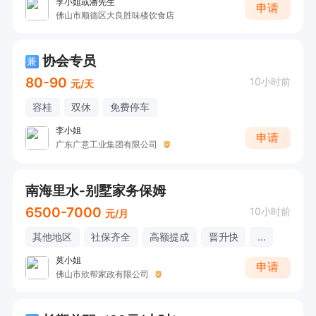
李小姐或潘先生
申请
佛山市顺德区大良胜味楼饮食店
协会专员
兼
80-90
10小时前
元/天
容桂
双休
免费停车
李小姐
申请
广东广意工业集团有限公司
南海里水-别墅家务保姆
6500-7000
10小时前
元/月
其他地区
社保齐全
高额提成
晋升快
...
莫小姐
申请
佛山市欣帮家政有限公司