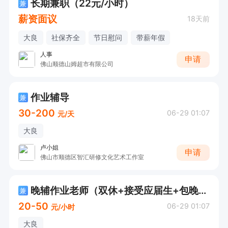
长期兼职（22元/小时）
兼
薪资面议
18天前
大良
社保齐全
节日慰问
带薪年假
人事
申请
佛山顺德山姆超市有限公司
作业辅导
兼
30-200
06-29 01:07
元/天
大良
卢小姐
申请
佛山市顺德区智汇研修文化艺术工作室
晚辅作业老师（双休+接受应届生+包晚餐）
兼
20-50
06-29 01:07
元/小时
大良