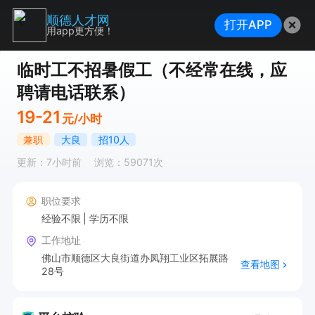
顺德人才网
打开APP
用app更方便！
临时工不招暑假工（不经常在线，应
聘请电话联系）
19-21
元/小时
兼职
大良
招10人
更新：7小时前
浏览：59071次
职位要求
经验不限
学历不限
工作地址
佛山市顺德区大良街道办凤翔工业区拓展路
查看地图
28号