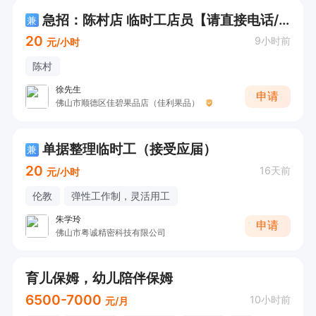
急招：陈村店 临时工店员【请直接电话/微信咨询！】
兼
20
9小时前
元/小时
陈村
徐先生
申请
佛山市顺德区佳碧果品店（佳利果品）
单据整理临时工（接受应届）
兼
20
16天前
元/小时
伦教
弹性工作制，灵活用工
朱学玲
申请
佛山市粤诚精密科技有限公司
育儿保姆，幼儿陪伴保姆
6500-7000
10小时前
元/月