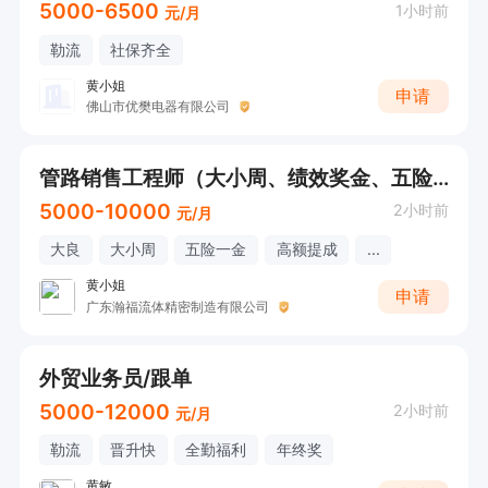
5000-6500
1小时前
元/月
勒流
社保齐全
黄小姐
申请
佛山市优樊电器有限公司
管路销售工程师（大小周、绩效奖金、五险一金、年底双薪、带薪年假、员工旅游、全勤奖）
5000-10000
2小时前
元/月
大良
大小周
五险一金
高额提成
...
黄小姐
申请
广东瀚福流体精密制造有限公司
外贸业务员/跟单
5000-12000
2小时前
元/月
勒流
晋升快
全勤福利
年终奖
黄敏