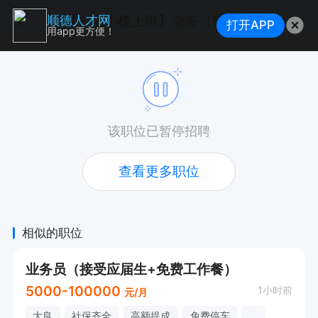
【中山小榄上班】业务（5000+提成+包食宿）
顺德人才网
打开APP
用app更方便！
该职位已暂停招聘
查看更多职位
相似的职位
业务员（接受应届生+免费工作餐）
5000-100000
1小时前
元/月
大良
社保齐全
高额提成
免费停车
...