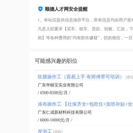
顺德人才网安全提醒
1、本站仅提供信息储存平台，所有信息均由用户发
凡是入职要求【买车、租车、货款、转账、汇款，下
岗】等各种费用的“均有欺诈嫌疑”，切勿相信，一
可能感兴趣的职位
吹膜操作工（容易上手 有师傅带可培训）
[杏坛
广东华丽宝实业有限公司
/ 6500-8500元/月 /
涂布操作工 【社保齐全+包吃住+加班补贴+
广东仁成新材料科技有限公司
/ 6000-10000元/月 /
发泡工
[容桂]