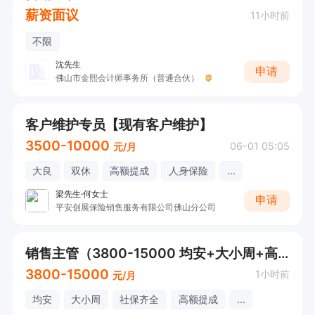
薪资面议
11小时前
不限
沈先生
申请
佛山市金熙会计师事务所（普通合伙）
客户维护专员【现有客户维护】
3500-10000
06-01 05:05
元/月
大良
双休
高额提成
人身保险
...
梁先生·何女士
申请
平安创展保险销售服务有限公司佛山分公司
销售主管（3800-15000 均安+大小周+高额提成+年终奖）
3800-15000
1小时前
元/月
均安
大小周
社保齐全
高额提成
...