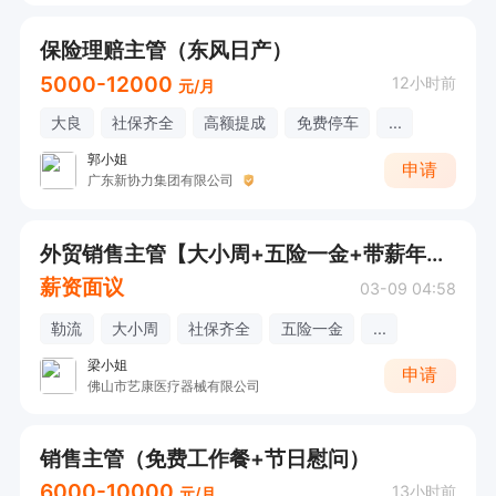
保险理赔主管（东风日产）
5000-12000
12小时前
元/月
大良
社保齐全
高额提成
免费停车
...
郭小姐
申请
广东新协力集团有限公司
外贸销售主管【大小周+五险一金+带薪年假+节日慰问】
薪资面议
03-09 04:58
勒流
大小周
社保齐全
五险一金
...
梁小姐
申请
佛山市艺康医疗器械有限公司
销售主管（免费工作餐+节日慰问）
6000-10000
13小时前
元/月