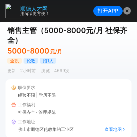
顺德人才网
打开APP
用app更方便！
销售主管（5000-8000元/月 社保齐
全）
5000-8000
元/月
全职
伦教
招1人
更新：2小时前
浏览：4699次
职位要求
经验不限
学历不限
工作福利
社保齐全
管理规范
工作地址
佛山市顺德区伦教集约工业区
查看地图