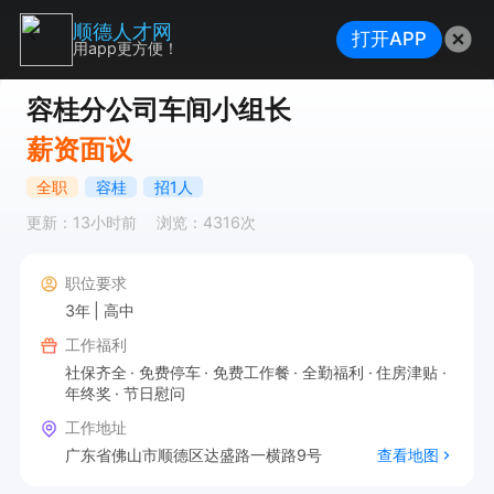
顺德人才网
打开APP
用app更方便！
容桂分公司车间小组长
薪资面议
全职
容桂
招1人
更新：13小时前
浏览：4316次
职位要求
3年
高中
工作福利
社保齐全
免费停车
免费工作餐
全勤福利
住房津贴
年终奖
节日慰问
工作地址
广东省佛山市顺德区达盛路一横路9号
查看地图