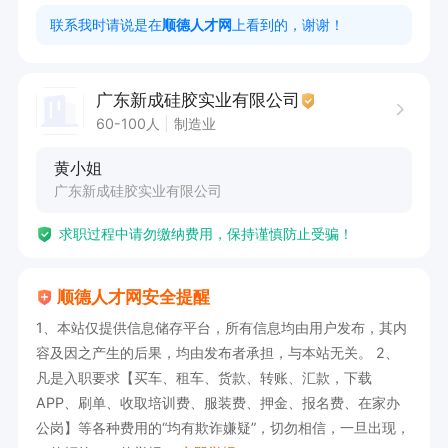
率；

联系我时请说是在
顺德人才网
上看到的，谢谢！
协助主任处理日常管理工作，主任不在岗时需主动
承担主任的工作职责并发挥领导的作用；

广东新成硅胶实业有限公司
协助生产主任进行ISO9001、JIT生产、现场6S 等
60-100人
制造业
管理活动实际运用的推动及执行工作；

黄小姐
负责直接与员工沟通和直接引导员工的思想教育工
广东新成硅胶实业有限公司
作，对员工的生产教导负责，做好平日车间环境卫
求职过程中请勿缴纳费用，保持谨慎防止受骗！
生的整治工作；

及时有效的完成上级安排的其它工作；

顺德人才网安全提醒
努力学习有关技术和先进的管理理念，提高管理能
1、本站仅提供信息储存平台，所有信息均由用户发布，其内
力，以身作则，树立良好的团队合作、积极向上的
容及因之产生的后果，均由发布者承担，与本站无关。 2、
企业文化精神。

凡是入职要求【买车、租车、货款、转账、汇款，下载
任职资格:

APP、刷单、收取培训费、服装费、押金、报名费、在家办
公岗】等各种费用的“均有欺诈嫌疑”，切勿相信，一旦出现，
教育背景:
