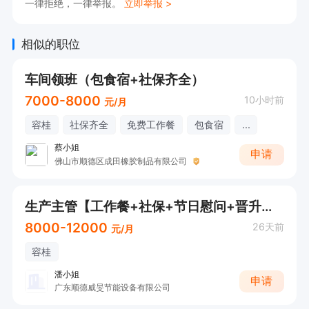
一律拒绝，一律举报。
立即举报 >
◆高中程度或以上学历。

培训经历:

相似的职位
◆受过基本现场管理以及生产作业管理的培训。

经    验:

车间领班（包食宿+社保齐全）
◆1年或以上生产管理工作经验。

7000-8000
10小时前
元/月
技能技巧:

容桂
社保齐全
免费工作餐
包食宿
...
◆有一定的专业能力、动手能力；

蔡小姐
申请
佛山市顺德区成田橡胶制品有限公司
◆能独立开展工作，有良好的沟通、协调能力；

◆对现场管理、品质意识有一定的认识。

生产主管【工作餐+社保+节日慰问+晋升快】
◆色觉正常。

8000-12000
26天前
元/月
态    度:

◆遵守劳动纪律，能严格执行及服从工作安排，能
容桂
承受一定工作压力；

潘小姐
申请
广东顺德威旻节能设备有限公司
◆工作细致认真，谨慎细心、责任心强、吃苦耐