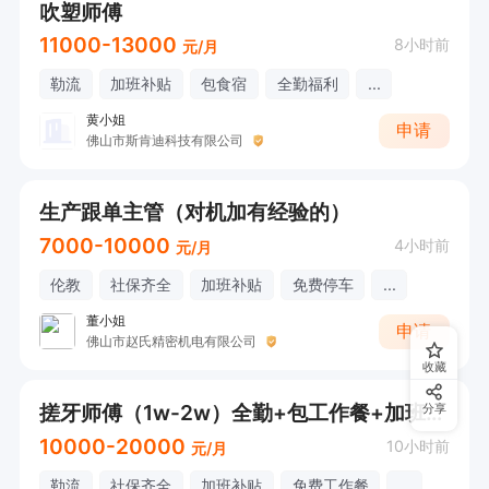
吹塑师傅
11000-13000
8小时前
元/月
勒流
加班补贴
包食宿
全勤福利
...
黄小姐
申请
佛山市斯肯迪科技有限公司
生产跟单主管（对机加有经验的）
7000-10000
4小时前
元/月
伦教
社保齐全
加班补贴
免费停车
...
董小姐
申请
佛山市赵氏精密机电有限公司
收藏
搓牙师傅（1w-2w）全勤+包工作餐+加班补贴
分享
10000-20000
10小时前
元/月
勒流
社保齐全
加班补贴
免费工作餐
...