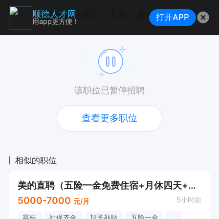
美的直招普工（五险一金+四人间公寓）接受应届
顺德人才网
打开APP
用app更方便！
该职位已暂停招聘
查看更多职位
相似的职位
美的直聘（五险一金免费住宿+月休四天+年底双薪）
5000-7000
5小时前
元/月
容桂
社保齐全
加班补贴
五险一金
...