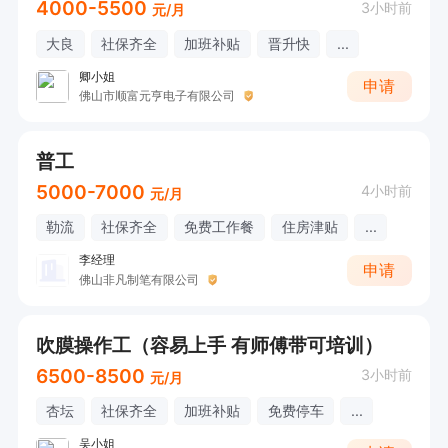
4000-5500
3小时前
元/月
大良
社保齐全
加班补贴
晋升快
...
卿小姐
申请
佛山市顺富元亨电子有限公司
普工
5000-7000
4小时前
元/月
勒流
社保齐全
免费工作餐
住房津贴
...
李经理
申请
佛山非凡制笔有限公司
吹膜操作工（容易上手 有师傅带可培训）
6500-8500
3小时前
元/月
杏坛
社保齐全
加班补贴
免费停车
...
吴小姐