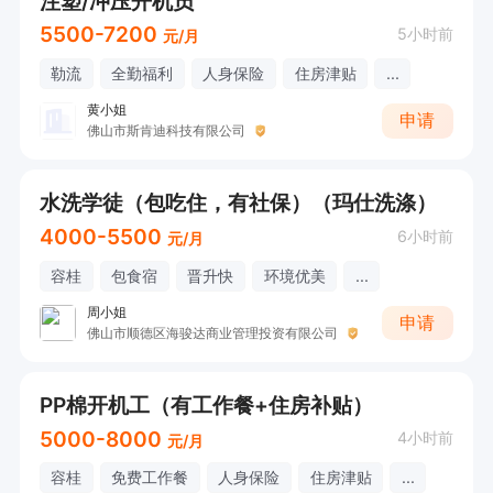
注塑/冲压开机员
5500-7200
5小时前
元/月
勒流
全勤福利
人身保险
住房津贴
...
黄小姐
申请
佛山市斯肯迪科技有限公司
水洗学徒（包吃住，有社保）（玛仕洗涤）
4000-5500
6小时前
元/月
容桂
包食宿
晋升快
环境优美
...
周小姐
申请
佛山市顺德区海骏达商业管理投资有限公司
PP棉开机工（有工作餐+住房补贴）
5000-8000
4小时前
元/月
容桂
免费工作餐
人身保险
住房津贴
...