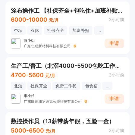
涂布操作工 【社保齐全+包吃住+加班补贴+全勤奖+技能培训】（欢迎咨询！）
6000-10000
3小时前
元/月
杏坛
双休
社保齐全
加班补贴
...
蔡小姐
申请
广东仁成新材料科技有限公司
生产工/普工（北滘4000-5500包吃工作餐+节日慰问）欢迎直接电话联系
4700-5600
3小时前
元/月
北滘
社保齐全
免费工作餐
包食宿
...
李小姐
申请
广东顺德浦罗迪克智能科技有限公司
数控操作员（13薪带薪年假，五险一金）
5000-6500
3小时前
元/月