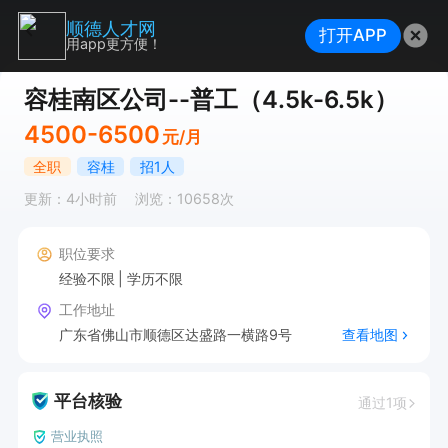
顺德人才网
打开APP
用app更方便！
容桂南区公司--普工（4.5k-6.5k）
4500-6500
元/月
全职
容桂
招1人
更新：4小时前
浏览：10658次
职位要求
经验不限
学历不限
工作地址
广东省佛山市顺德区达盛路一横路9号
查看地图
平台核验
通过1项
营业执照