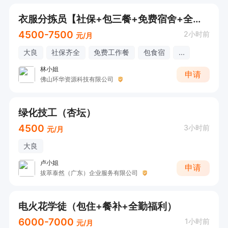
衣服分拣员【社保+包三餐+免费宿舍+全勤奖+工龄奖+房补+节日福利+年终奖】【请直接电话微信咨询！】
4500-7500
2小时前
元/月
大良
社保齐全
免费工作餐
包食宿
...
林小姐
申请
佛山环华资源科技有限公司
绿化技工（杏坛）
4500
3小时前
元/月
大良
卢小姐
申请
拔萃泰然（广东）企业服务有限公司
电火花学徒（包住+餐补+全勤福利）
6000-7000
1小时前
元/月