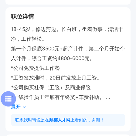
职位详情
18-45岁，修边剪边。长白班，坐着做事，清洁干
净，工作轻松。

第一个月保底3500元+超产计件，第二个月开始个
人计件，综合工资约4800-6000元。

*公司免费提供工作餐 

*工资发放准时，20日前发放上月工资。 

*公司购买社保（五险）及商业保险

*一线操作员工年底有年终奖+车费补助。 

展开
*公司设有全勤奖、工龄奖、夜宵补助、节日慰
问、年会抽奖等福利。

联系我时请说是在
顺德人才网
上看到的，谢谢！
*定期提供清凉茶品或糖水，内部介绍费最高700