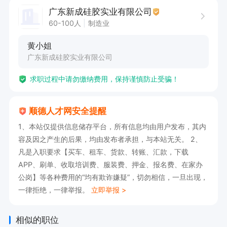
元

广东新成硅胶实业有限公司
公司名称：广东顺德刚辉橡胶金属制品有限公司              
60-100人
制造业
联系电话：28819589

黄小姐
地     址：容桂南区达盛大道一横路9号（南区“华
广东新成硅胶实业有限公司
地大厦”后侧面）
求职过程中请勿缴纳费用，保持谨慎防止受骗！
顺德人才网安全提醒
1、本站仅提供信息储存平台，所有信息均由用户发布，其内
容及因之产生的后果，均由发布者承担，与本站无关。 2、
凡是入职要求【买车、租车、货款、转账、汇款，下载
APP、刷单、收取培训费、服装费、押金、报名费、在家办
公岗】等各种费用的“均有欺诈嫌疑”，切勿相信，一旦出现，
一律拒绝，一律举报。
立即举报 >
相似的职位