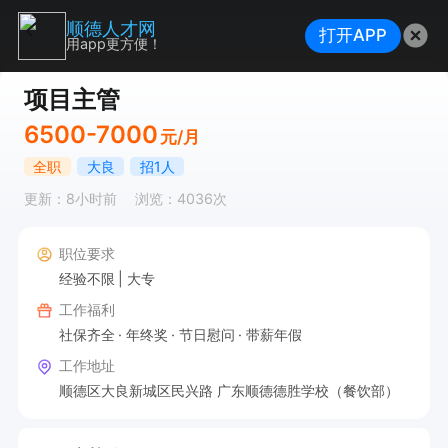
顺德人才网
打开APP
用app更方便！
项目主管
6500-7000
元/月
全职
大良
招1人
更新：8小时前
浏览：4036次
职位要求
经验不限
大专
工作福利
社保齐全
年终奖
节日慰问
带薪年假
工作地址
顺德区大良新城区民兴路 广东顺德德胜学校（餐饮部）