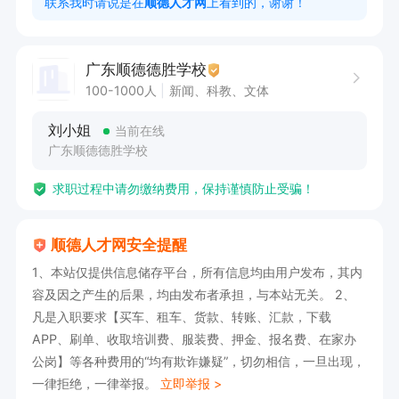
联系我时请说是在
顺德人才网
上看到的，谢谢！
6、有餐饮相关工作经验

任职要求：

广东顺德德胜学校
1、	专科及以上学历，一年以上餐饮相关工作经
100-1000人
新闻、科教、文体
验

刘小姐
当前在线
2、	熟练使用office办公软件

广东顺德德胜学校
3、	具有团队精神，责任心强，具有一定的抗压
求职过程中请勿缴纳费用，保持谨慎防止受骗！
能力。

4、	较强的积极性和领悟性，能迅速接受新事
顺德人才网安全提醒
物。
1、本站仅提供信息储存平台，所有信息均由用户发布，其内
容及因之产生的后果，均由发布者承担，与本站无关。 2、
凡是入职要求【买车、租车、货款、转账、汇款，下载
APP、刷单、收取培训费、服装费、押金、报名费、在家办
公岗】等各种费用的“均有欺诈嫌疑”，切勿相信，一旦出现，
一律拒绝，一律举报。
立即举报 >