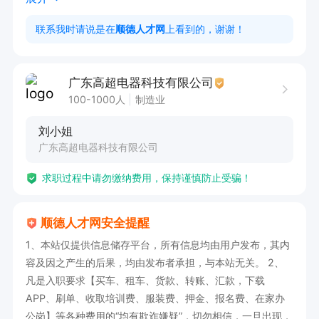
任职要求

联系我时请说是在
顺德人才网
上看到的，谢谢！
大专及以上，国贸、英语、电商相关专业，CET4
及以上，英语听说读写流利。

广东高超电器科技有限公司
2 年以上外贸团队管理经验，熟悉外贸全流程与平
100-1000人
制造业
台运营。

刘小姐
擅长客户开发、商务谈判、目标管理，能带团队完
广东高超电器科技有限公司
成业绩。

求职过程中请勿缴纳费用，保持谨慎防止受骗！
熟练办公软件与外贸工具，能接受国内外出差，抗
压能力强。

顺德人才网安全提醒
薪资待遇​：

1、本站仅提供信息储存平台，所有信息均由用户发布，其内
具有竞争力的薪资结构，包括底薪（6000 - 1000
容及因之产生的后果，均由发布者承担，与本站无关。 2、
0 元 / 月） + 高额提成（根据销售额按一定比例提
凡是入职要求【买车、租车、货款、转账、汇款，下载
成） + 绩效奖金 + 年终奖金，综合薪资上不封
APP、刷单、收取培训费、服装费、押金、报名费、在家办
公岗】等各种费用的“均有欺诈嫌疑”，切勿相信，一旦出现，
顶。优秀外贸业务员年薪可达 20 万以上。