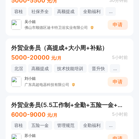
5000-5500
30分钟前
元/月
容桂
社保齐全
高额提成
全勤福利
...
吴小姐
申请
佛山市顺德区迪卡特卫浴实业有限公司
外贸业务员（高提成+大小周+补贴）
5000-20000
5小时前
元/月
北滘
高额提成
技术技能培训
晋升快
...
刘小姐
申请
广东高超电器科技有限公司
外贸业务员(5.5工作制+全勤+五险一金+节日慰问）
6000-9000
5小时前
元/月
容桂
五险一金
管理规范
全勤福利
...
苏小姐
申请