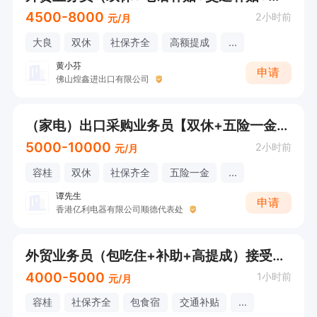
4500-8000
2小时前
元/月
大良
双休
社保齐全
高额提成
...
黄小芬
申请
佛山煌鑫进出口有限公司
（家电）出口采购业务员【双休+五险一金+带新年假+免费停车+年终奖】，英语熟练，有经验优先
5000-10000
2小时前
元/月
容桂
双休
社保齐全
五险一金
...
谭先生
申请
香港亿利电器有限公司顺德代表处
外贸业务员（包吃住+补助+高提成）接受应届
4000-5000
1小时前
元/月
容桂
社保齐全
包食宿
交通补贴
...