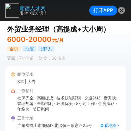
顺德人才网
打开APP
用app更方便！
外贸业务经理（高提成+大小周）
6000-20000
元/月
全职
北滘
招2人
更新：7小时前
浏览：6819次
职位要求
3年
大专
工作福利
社保齐全
高额提成
技术技能培训
交通补贴
晋升快
管理规范
全勤福利
环境优美
8小时工作
住房津贴
年终奖
节日慰问
工作地址
广东省佛山市顺德区北滘镇三乐东路25号
查看地图