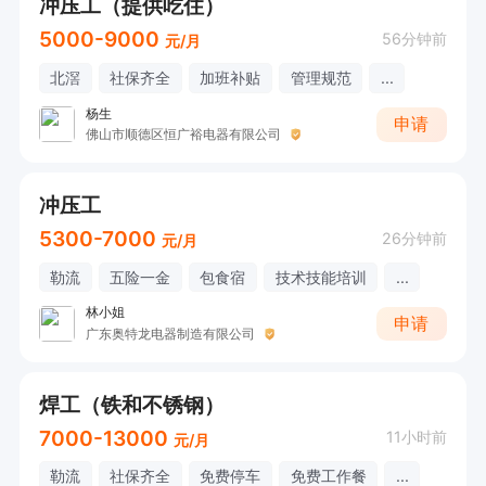
冲压工（提供吃住）
5000-9000
56分钟前
元/月
北滘
社保齐全
加班补贴
管理规范
...
杨生
申请
佛山市顺德区恒广裕电器有限公司
冲压工
5300-7000
26分钟前
元/月
勒流
五险一金
包食宿
技术技能培训
...
林小姐
申请
广东奥特龙电器制造有限公司
焊工（铁和不锈钢）
7000-13000
11小时前
元/月
勒流
社保齐全
免费停车
免费工作餐
...