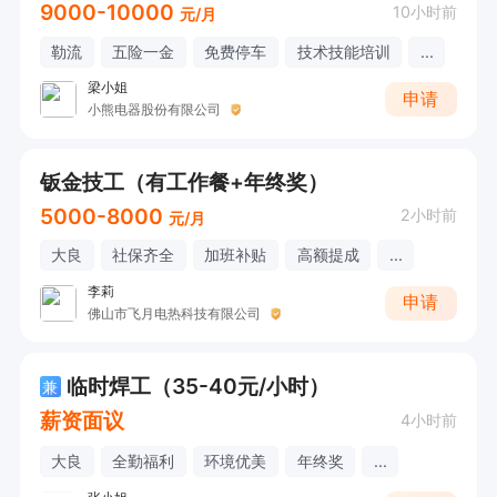
9000-10000
10小时前
元/月
勒流
五险一金
免费停车
技术技能培训
...
梁小姐
申请
小熊电器股份有限公司
钣金技工（有工作餐+年终奖）
5000-8000
2小时前
元/月
大良
社保齐全
加班补贴
高额提成
...
李莉
申请
佛山市飞月电热科技有限公司
临时焊工（35-40元/小时）
兼
薪资面议
4小时前
大良
全勤福利
环境优美
年终奖
...