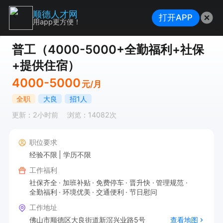
顺德人才网
打开APP
用app更方便！
普工（4000-5000+全勤福利+社保
+提供住宿）
4000-5000
元/月
全职
大良
招1人
更新：2小时前
浏览：14082次
职位要求
经验不限
学历不限
工作福利
社保齐全
加班补贴
免费停车
晋升快
管理规范
全勤福利
环境优美
交通便利
节日慰问
工作地址
佛山市顺德区大良街道新滘兴业路5号
查看地图