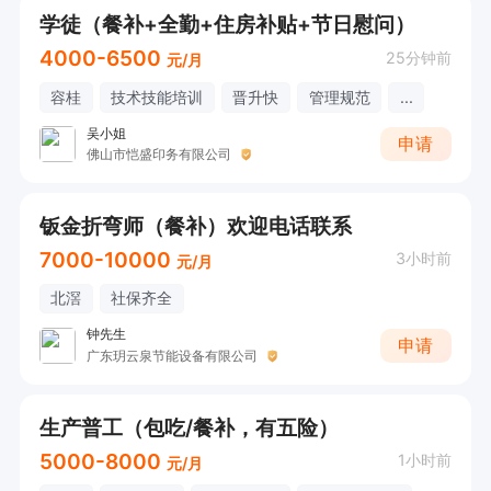
学徒（餐补+全勤+住房补贴+节日慰问）
4000-6500
25分钟前
元/月
容桂
技术技能培训
晋升快
管理规范
...
吴小姐
申请
佛山市恺盛印务有限公司
钣金折弯师（餐补）欢迎电话联系
7000-10000
3小时前
元/月
北滘
社保齐全
钟先生
申请
广东玥云泉节能设备有限公司
生产普工（包吃/餐补，有五险）
5000-8000
1小时前
元/月