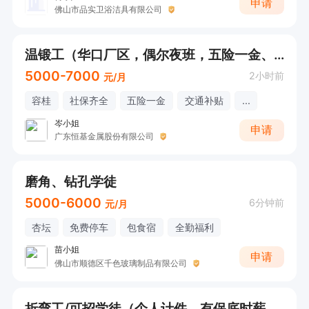
申请
佛山市品实卫浴洁具有限公司
温锻工（华口厂区，偶尔夜班，五险一金、夜班补贴、高温补贴、节日福利）
5000-7000
2小时前
元/月
容桂
社保齐全
五险一金
交通补贴
...
岑小姐
申请
广东恒基金属股份有限公司
磨角、钻孔学徒
5000-6000
6分钟前
元/月
杏坛
免费停车
包食宿
全勤福利
苗小姐
申请
佛山市顺德区千色玻璃制品有限公司
折弯工/可招学徒（个人计件，有保底时薪，提供食宿）