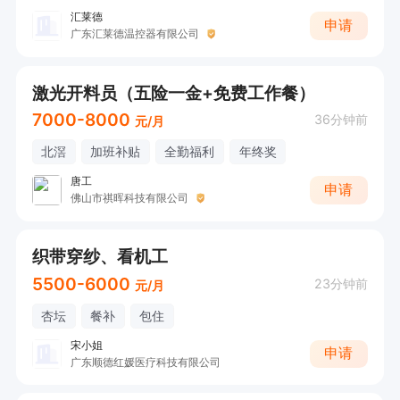
汇莱德
申请
广东汇莱德温控器有限公司
激光开料员（五险一金+免费工作餐）
7000-8000
36分钟前
元/月
北滘
加班补贴
全勤福利
年终奖
唐工
申请
佛山市祺晖科技有限公司
织带穿纱、看机工
5500-6000
23分钟前
元/月
杏坛
餐补
包住
宋小姐
申请
广东顺德红媛医疗科技有限公司