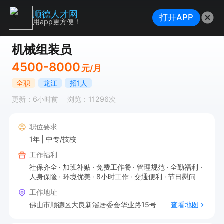
顺德人才网
打开APP
用app更方便！
机械组装员
4500-8000
元/月
全职
龙江
招1人
更新：6小时前
浏览：11296次
职位要求
1年
中专/技校
工作福利
社保齐全
加班补贴
免费工作餐
管理规范
全勤福利
人身保险
环境优美
8小时工作
交通便利
节日慰问
工作地址
佛山市顺德区大良新滘居委会华业路15号
查看地图