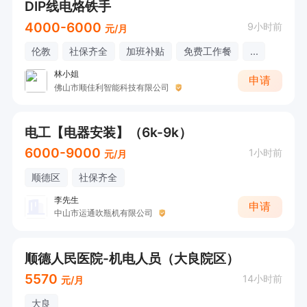
DIP线电烙铁手
4000-6000
9小时前
元/月
伦教
社保齐全
加班补贴
免费工作餐
...
林小姐
申请
佛山市顺佳利智能科技有限公司
电工【电器安装】（6k-9k）
6000-9000
1小时前
元/月
顺德区
社保齐全
李先生
申请
中山市运通吹瓶机有限公司
顺德人民医院-机电人员（大良院区）
5570
14小时前
元/月
大良