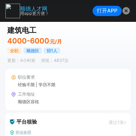
顺德人才网
打开APP
用app更方便！
建筑电工
4000-6000
元/月
全职
顺德区
招1人
更新：4小时前
浏览：4837次
职位要求
经验不限
学历不限
工作地址
顺德区容桂
平台核验
通过1项
营业执照