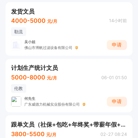
发货文员
4000-5000
14小时前
元/月
勒流
吴小姐
申请
佛山市博帆过滤设备有限公司
计划生产统计文员
5000-8000
06-01 01:50
元/月
伦教
何先生
申请
广东威德力机械实业股份有限公司
跟单文员（社保+包吃+年终奖+带薪年假+节日慰问）
3800-5500
02-27 08:24
元/月