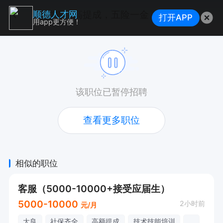
销售（高提成，五险一金，双休，福利完备）
顺德人才网
打开APP
用app更方便！
该职位已暂停招聘
查看更多职位
相似的职位
客服（5000-10000+接受应届生）
5000-10000
2小时前
元/月
大良
社保齐全
高额提成
技术技能培训
...