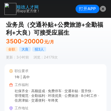
顺德人才网
打开APP
用app更方便！
业务员（交通补贴+公费旅游+全勤福
利+大良）可接受应届生
3500-20000
元/月
全职
大良
招3人
更新：3小时前
浏览：24179次
职位要求
1年
高中
工作福利
社保齐全
高额提成
免费停车
交通补贴
晋升快
管理规范
全勤福利
环境优美
公费旅游
8小时工作
住房津贴
交通便利
年终奖
工作地址