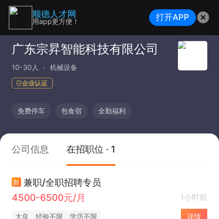
顺德人才网
打开APP
用app更方便！
广东宗昇智能科技有限公司
10-30人
机械设备
企业认证
免费停车
包食宿
全勤福利
公司信息
在招职位 · 1
兼职/全职招聘专员
新
4500-6500元/月
1小时前
大良
经验不限
学历不限
详情