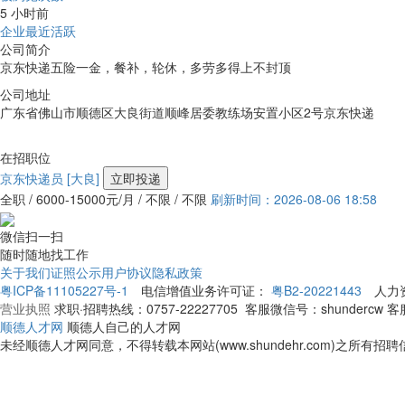
5 小时前
企业最近活跃
公司简介
京东快递五险一金，餐补，轮休，多劳多得上不封顶
公司地址
广东省佛山市顺德区大良街道顺峰居委教练场安置小区2号京东快递
在招职位
京东快递员
[大良]
立即投递
全职 / 6000-15000元/月 / 不限 / 不限
刷新时间：2026-08-06 18:58
微信扫一扫
随时随地找工作
关于我们
证照公示
用户协议
隐私政策
粤ICP备11105227号-1
电信增值业务许可证：
粤B2-20221443
人力
营业执照
求职·招聘热线：
0757-22227705
客服微信号：
shundercw
客
顺德人才网
顺德人自己的人才网
未经顺德人才网同意，不得转载本网站(www.shundehr.com)之所有