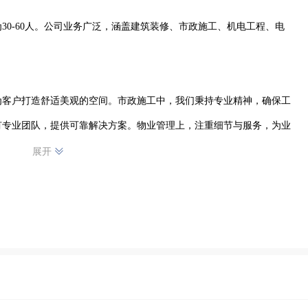
30-60人。公司业务广泛，涵盖建筑装修、市政施工、机电工程、电
为客户打造舒适美观的空间。市政施工中，我们秉持专业精神，确保工
有专业团队，提供可靠解决方案。物业管理上，注重细节与服务，为业
供美味多样的餐饮服务。

展开
以信誉求发展。凭借丰富的经验、专业的技术和高效的团队，在各业务
极拓展市场，为客户提供全方位、高品质的服务，助力各类项目的顺利
赖的合作伙伴。