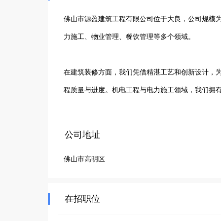
佛山市源盈建筑工程有限公司位于大良，公司规模为
力施工、物业管理、餐饮管理等多个领域。

在建筑装修方面，我们凭借精湛工艺和创新设计，
程质量与进度。机电工程与电力施工领域，我们拥
主营造优质生活环境。餐饮管理同样出色，致力于提
公司地址
公司始终坚持以客户需求为导向，以质量求生存，
佛山市高明区
领域积累了良好口碑。我们不断提升自身实力，积
推进与发展，努力成为建筑工程及相关领域值得信
在招职位