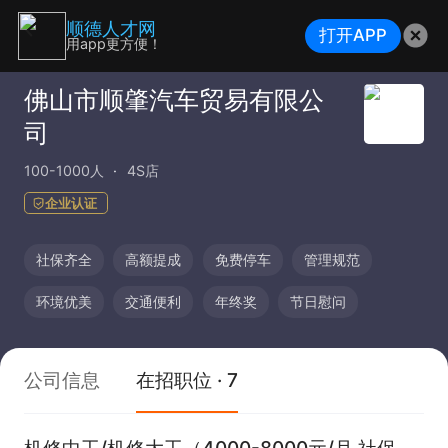
顺德人才网
打开APP
用app更方便！
佛山市顺肇汽车贸易有限公
司
100-1000人
4S店
企业认证
社保齐全
高额提成
免费停车
管理规范
环境优美
交通便利
年终奖
节日慰问
公司信息
在招职位 · 7
机修中工/机修大工（4000-8000元/月 社保齐全）