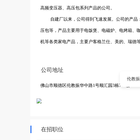
高频变压器、高压包系列产品的公司。

　　 自建厂以来，公司得到飞速发展。公司的产品
压包等，产品主要用于电饭煲、电磁炉、电烤箱、
机等各类家电产品，主要户客格兰仕、美的、瑞德等
　　公司厂房面积10000平方米，现有员工500
够满足产品质量的需求。

公司地址
　　公司始终坚持“质量在我手，满意在你心”的理念
伦教振
佛山市顺德区伦教振华中路1号顺汇园3栋789楼
品质量、完善企业管理水平，转变观念，提升管理
进，共创美好未来。
在招职位