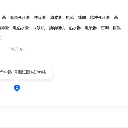
：高、低频变压器、整流器、滤波器、电感、线圈、脉冲变压器、高
咖啡壶、电热水壶、豆浆机、抽油烟机、热水器、电暖器、空调、恒温
。

余人，拥有较强的技术和检验队伍，生产设备和检测仪器齐备，资源配备能
展开
，质量方针：“以人为本、质量为先、持续改进、/顾客满意”为提高产
华中路1号顺汇园3栋789楼
，拓展产品市场，不断满足顾客要求，竭诚与广大客户，员工携手共