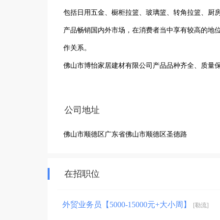
包括日用五金、橱柜拉篮、玻璃篮、转角拉篮、厨房
产品畅销国内外市场，在消费者当中享有较高的地
作关系。 

佛山市博怡家居建材有限公司产品品种齐全、质量保
公司本着重诚信、保质量、优服务的经营理念，以多
诚邀您的加入！
公司地址
佛山市顺德区广东省佛山市顺德区圣德路
在招职位
外贸业务员【5000-15000元+大小周】
[勒流]