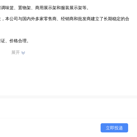
调味篮、置物架、商用展示架和服装展示架等。 

位，本公司与国内外多家零售商、经销商和批发商建立了长期稳定的合
证、价格合理。

品种经营特色和薄利多销的原则，赢得了广大客户的信任。

展开
立即投递