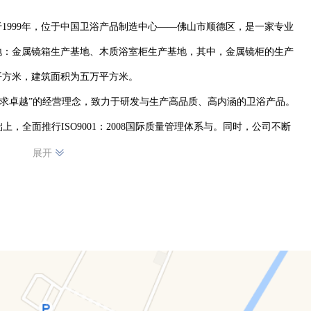
1999年，位于中国卫浴产品制造中心——佛山市顺德区，是一家专业
地：金属镜箱生产基地、木质浴室柜生产基地，其中，金属镜柜的生产
方米，建筑面积为五万平方米。

追求卓越”的经营理念，致力于研发与生产高品质、高内涵的卫浴产品。
，全面推行ISO9001：2008国际质量管理体系与。同时，公司不断
进的开料、冲压与焊接生产设备，以及玻璃深加工、照明电器等一条龙
展开
柜生产基地，更是立足于高起点，不但引进了整套全新的自动化生产
标准的无尘喷油车间。

研发和生产能力、科学的管理模式，赢得了客户的信赖与支持。与公司
卫浴品牌企业，以及大型的中间商、贸易商。

与消费者，提供更优质的服务！