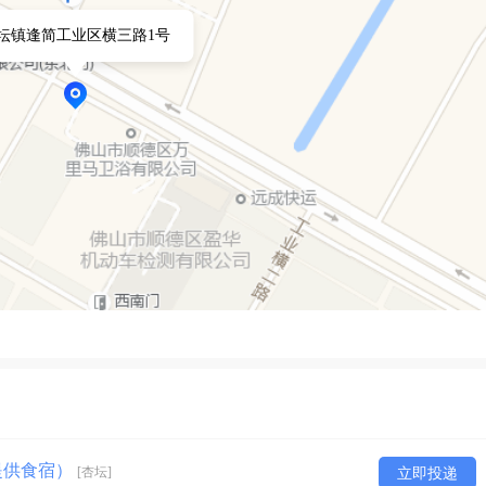
坛镇逢简工业区横三路1号
提供食宿）
[杏坛]
立即投递