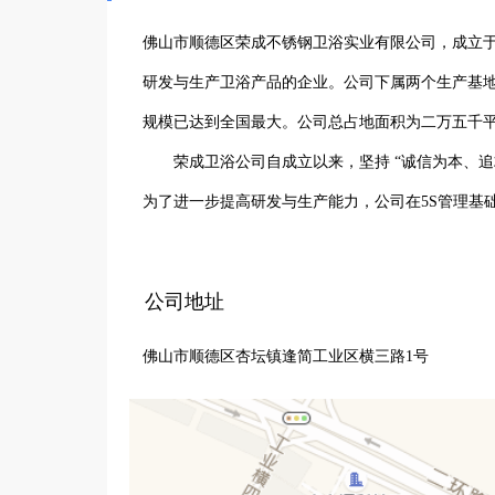
佛山市顺德区荣成不锈钢卫浴实业有限公司，成立于
研发与生产卫浴产品的企业。公司下属两个生产基
规模已达到全国最大。公司总占地面积为二万五千平
　　荣成卫浴公司自成立以来，坚持 “诚信为本、
为了进一步提高研发与生产能力，公司在5S管理基础上
地优化生产设备：在镜柜生产基地，现已拥有最先
生产设备，并且，产品通过了欧盟CE认证；在浴室
公司地址
设备，并与卫浴行业专家展开合作，设计与搭建了高
佛山市顺德区杏坛镇逢简工业区横三路1号
　　经过多年的发展，荣成卫浴公司已凭借强大的
建立战略合作伙伴关系的客户，包括一些全球著名的
　　面对未来，荣成卫浴公司愿为全球的卫浴同行