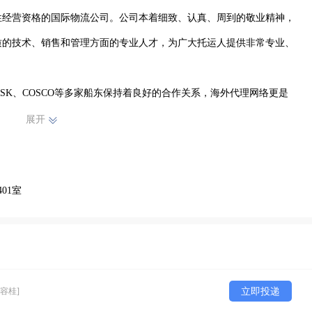
性经营资格的国际物流公司。公司本着细致、认真、周到的敬业精神，
质的技术、销售和管理方面的专业人才，为广大托运人提供非常专业、
AERSK、COSCO等多家船东保持着良好的合作关系，海外代理网络更是
成本，并在应急情况下，力求保证客户的货运舱位；同时在顺德、深
展开
报检、运输等服务，能为客人提供高效、快捷、安全的出口一条龙服
01室
柜）、国际空运/国际快递（广州、深圳、香港）、国内沿海港口间内河运输
运输、中港拖车、吨车）、进出口报关、报检、货运保险等等……

[容桂]
立即投递