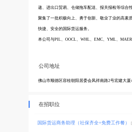
递、进出口贸易、仓储拖车配送、报关报检等综合
聚集了一批积极向上、勇于创新、敬业了业的高素
快捷、安全的国际货运服务。

本公司与PIL、OOCL、WHL、EMC、YML、M
覆盖超过30多个国家，能进一步地为客户降低货运
圳、广州、佛山等省内主要港口拥有成熟的报关、
公司地址
务。

佛山市顺德区容桂朝阳居委会凤祥南路2号宏建大厦4
?主营：

国际海运（进口& 出口）（整柜 / 散货 / 特种
在招职位
（整柜、散装船租船）、进出口拖车运输（省内吨车
国际货运商务助理（社保齐全+免费工作餐）