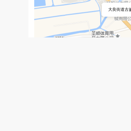
大良街道古鉴
在招职位
外贸业务员（大小周）
[大良]