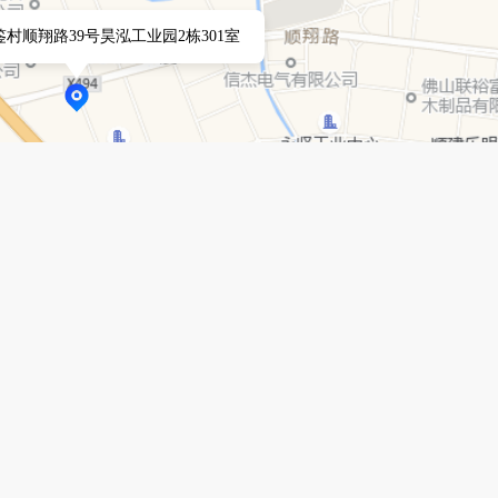
村顺翔路39号昊泓工业园2栋301室
立即投递