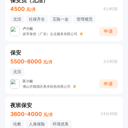
保安员（北滘）
4500
4小时前
元/月
北滘
社保齐全
五险一金
管理规范
卢小姐
申请
拔萃泰然（广东）企业服务有限公司
保安
5500-6000
3小时前
元/月
北滘
区小姐
申请
佛山市顺德区奥本机电有限公司
夜班保安
3600-4000
24分钟前
元/月
伦教
人身保险
环境优美