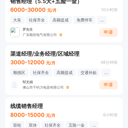
销售经理（5.5天+五险一金）
6000-30000
10小时前
元/月
大良
社保齐全
高额提成
免费停车
...
罗先生
申请
广东顺容电气有限公司
渠道经理/业务经理/区域经理
3000-12000
48分钟前
元/月
顺德区
社保齐全
高额提成
交通补贴
...
邹文娟
申请
佛山市千钧力电器有限公司
线缆销售经理
8000-15000
6小时前
元/月
容桂
双休
社保齐全
五险一金
...