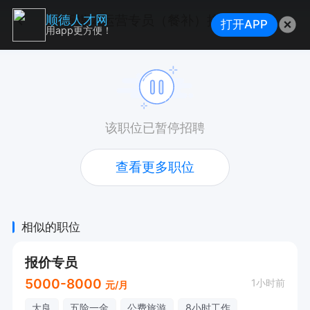
新媒体运营专员（餐补）接受应届
顺德人才网
打开APP
用app更方便！
该职位已暂停招聘
查看更多职位
相似的职位
报价专员
5000-8000
1小时前
元/月
大良
五险一金
公费旅游
8小时工作