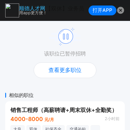
【双休】业务员
顺德人才网
打开APP
用app更方便！
该职位已暂停招聘
查看更多职位
相似的职位
销售工程师（高薪聘请+周末双休+全勤奖）
4000-8000
2小时前
元/月
大良
双休
社保齐全
交通补贴
...