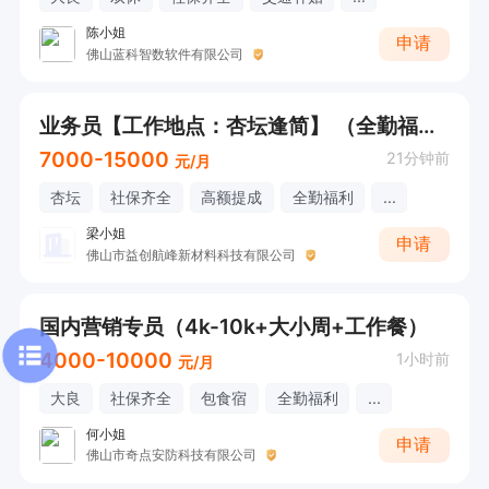
陈小姐
申请
佛山蓝科智数软件有限公司
业务员【工作地点：杏坛逢简】 （全勤福利+社保齐全+接受应届生）
7000-15000
21分钟前
元/月
杏坛
社保齐全
高额提成
全勤福利
...
梁小姐
申请
佛山市益创航峰新材料科技有限公司
国内营销专员（4k-10k+大小周+工作餐）
4000-10000
1小时前
元/月
大良
社保齐全
包食宿
全勤福利
...
何小姐
申请
佛山市奇点安防科技有限公司